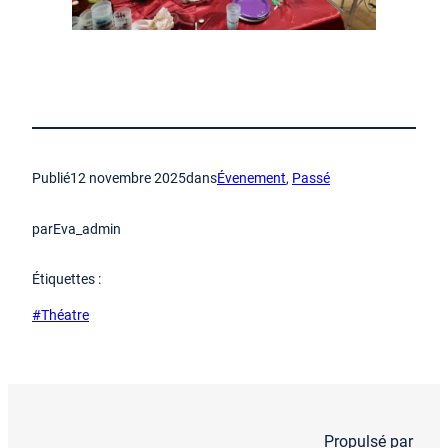
Publié
12 novembre 2025
dans
Évenement
, 
Passé
par
Eva_admin
Étiquettes :
#Théatre
Propulsé par