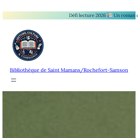
Défi lecture 2026
Un roman d’Agatha
Bibliothèque de Saint Mamans/Rochefort-Samson