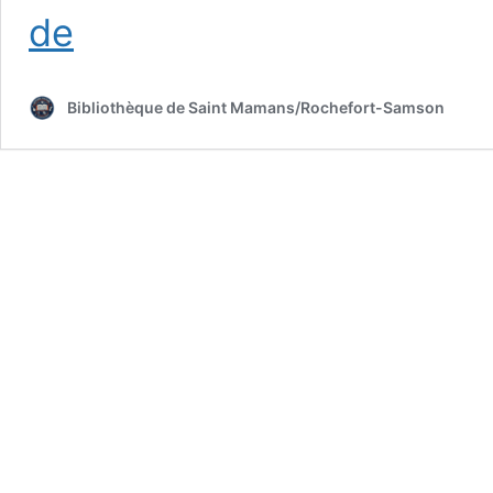
Mort
de
sur
le
Nil
Bibliothèque de Saint Mamans/Rochefort-Samson
–
Agatha
Christie