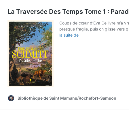
La Traversée Des Temps Tome 1 : Parad
Coups de cœur d’Eva Ce livre m’a vra
presque fragile, puis on glisse vers
La
la suite de
Traversée
Des
Temps
Tome
1 :
Paradis
Perdus
d’Eric-
Emmanuel
Schmitt
Bibliothèque de Saint Mamans/Rochefort-Samson